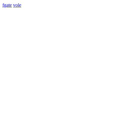
fgate
vole