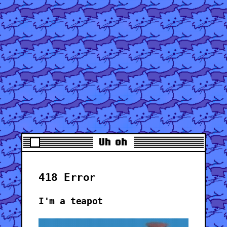
Uh oh
418 Error
I'm a teapot